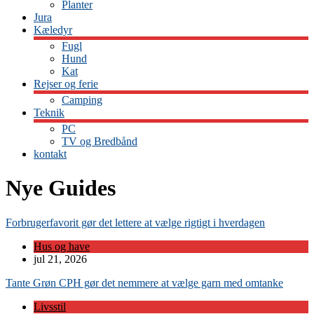
Planter
Jura
Kæledyr
Fugl
Hund
Kat
Rejser og ferie
Camping
Teknik
PC
TV og Bredbånd
kontakt
Nye Guides
Forbrugerfavorit gør det lettere at vælge rigtigt i hverdagen
Hus og have
jul 21, 2026
Tante Grøn CPH gør det nemmere at vælge garn med omtanke
Livsstil