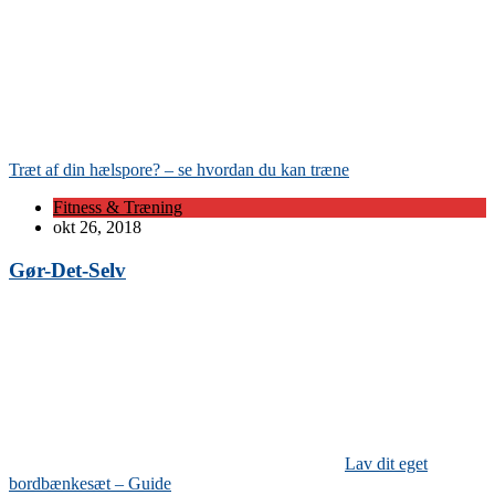
Træt af din hælspore? – se hvordan du kan træne
Fitness & Træning
okt 26, 2018
Gør-Det-Selv
Lav dit eget
bordbænkesæt – Guide