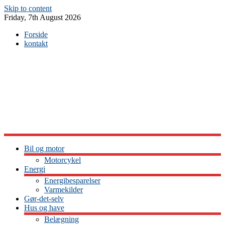
Skip to content
Friday, 7th August 2026
Forside
kontakt
Bil og motor
Motorcykel
Energi
Energibesparelser
Varmekilder
Gør-det-selv
Hus og have
Belægning