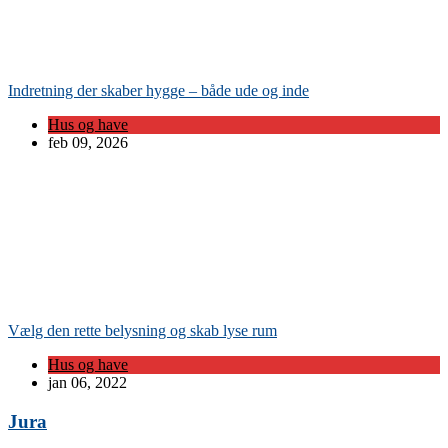
Indretning der skaber hygge – både ude og inde
Hus og have
feb 09, 2026
Vælg den rette belysning og skab lyse rum
Hus og have
jan 06, 2022
Jura