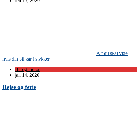
feb 15, 2020
Alt du skal vide
hvis din bil går i stykker
Bil og motor
jan 14, 2020
Rejse og ferie