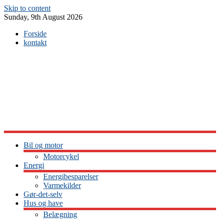
Skip to content
Sunday, 9th August 2026
Forside
kontakt
Bil og motor
Motorcykel
Energi
Energibesparelser
Varmekilder
Gør-det-selv
Hus og have
Belægning