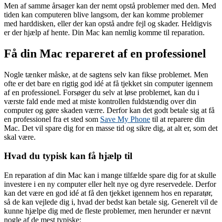
Men af samme årsager kan der nemt opstå problemer med den. Med
tiden kan computeren blive langsom, der kan komme problemer
med harddisken, eller der kan opstå andre fejl og skader. Heldigvis
er der hjælp af hente. Din Mac kan nemlig komme til reparation.
Få din Mac repareret af en professionel
Nogle tænker måske, at de sagtens selv kan fikse problemet. Men
ofte er det bare en rigtig god idé at få tjekket sin computer igennem
af en professionel. Forsøger du selv at løse problemet, kan du i
værste fald ende med at miste kontrollen fuldstændig over din
computer og gøre skaden værre. Derfor kan det godt betale sig at få
en professionel fra et sted som
Save My Phone
til at reparere din
Mac. Det vil spare dig for en masse tid og sikre dig, at alt er, som det
skal være.
Hvad du typisk kan få hjælp til
En reparation af din Mac kan i mange tilfælde spare dig for at skulle
investere i en ny computer eller helt nye og dyre reservedele. Derfor
kan det være en god idé at få den tjekket igennem hos en reparatør,
så de kan vejlede dig i, hvad der bedst kan betale sig. Generelt vil de
kunne hjælpe dig med de fleste problemer, men herunder er nævnt
nogle af de mest typiske: