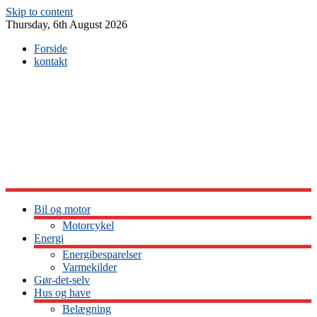
Skip to content
Thursday, 6th August 2026
Forside
kontakt
Bil og motor
Motorcykel
Energi
Energibesparelser
Varmekilder
Gør-det-selv
Hus og have
Belægning