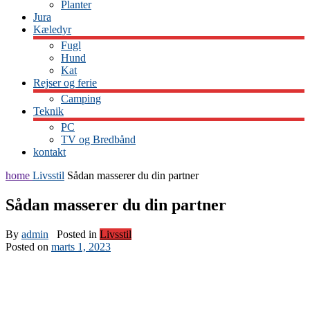
Planter
Jura
Kæledyr
Fugl
Hund
Kat
Rejser og ferie
Camping
Teknik
PC
TV og Bredbånd
kontakt
home
Livsstil
Sådan masserer du din partner
Sådan masserer du din partner
By
admin
Posted in
Livsstil
Posted on
marts 1, 2023