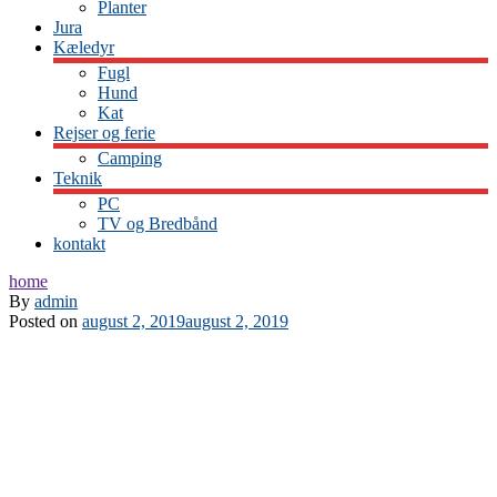
Planter
Jura
Kæledyr
Fugl
Hund
Kat
Rejser og ferie
Camping
Teknik
PC
TV og Bredbånd
kontakt
home
By
admin
Posted on
august 2, 2019
august 2, 2019