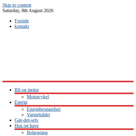
Skip to content
Saturday, 8th August 2026
Forside
kontakt
Bil og motor
Motorcykel
Energi
Energibesparelser
Varmekilder
Gør-det-selv
Hus og have
Belægning