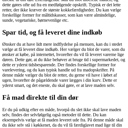
dette gøres ofte ud fra en medfølgende opskrift. Typisk er det lette
retter, der ikke kræver de største kokkefærdigheder. Du kan vælge
forskellige former for måltidskasser, som kan være almindelige,
sunde, vegetariske, børnevenlige etc.
Spar tid, og få leveret dine indkøb
Ønsker du at have lidt mere indflydelse på menuen, kan du i stedet
vælge at få leveret dine indkøb. Her vælger du blot de varer, som du
ønsker at købe, på internettet, hvorefter du vil få leveret varerne lige
døren. Dette gør, at du ikke behøver at bruge tid i supermarkedet, og
dette er yderst tidsbesparende. Der findes forskellige former for
varelevering, og du kan typisk handle ud fra madopskrifter. På
denne måde vælger du blot de retter, du gerne vil have i løbet af
ugen, hvorefter de pågældende varer lægges i din kurv. Dette er
yderst smart, og det eneste, du skal gøre, er at lave maden selv.
Få mad direkte til din dør
Er du på udkig efter en måde, hvorpå du slet ikke skal lave maden
selv, findes der selvfølgelig også metoder til dette. Du kan
eksempelvis vælge at få maden leveret ude fra. På denne måde skal
du ikke selv stå i køkkenet, da du vil få færdiglavet mad lige til din