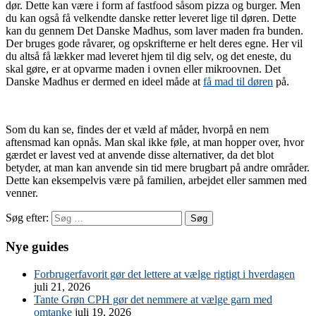
dør. Dette kan være i form af fastfood såsom pizza og burger. Men
du kan også få velkendte danske retter leveret lige til døren. Dette
kan du gennem Det Danske Madhus, som laver maden fra bunden.
Der bruges gode råvarer, og opskrifterne er helt deres egne. Her vil
du altså få lækker mad leveret hjem til dig selv, og det eneste, du
skal gøre, er at opvarme maden i ovnen eller mikroovnen. Det
Danske Madhus er dermed en ideel måde at
få mad til døren
på.
Som du kan se, findes der et væld af måder, hvorpå en nem
aftensmad kan opnås. Man skal ikke føle, at man hopper over, hvor
gærdet er lavest ved at anvende disse alternativer, da det blot
betyder, at man kan anvende sin tid mere brugbart på andre områder.
Dette kan eksempelvis være på familien, arbejdet eller sammen med
venner.
Søg efter:
Nye guides
Forbrugerfavorit gør det lettere at vælge rigtigt i hverdagen
juli 21, 2026
Tante Grøn CPH gør det nemmere at vælge garn med
omtanke
juli 19, 2026