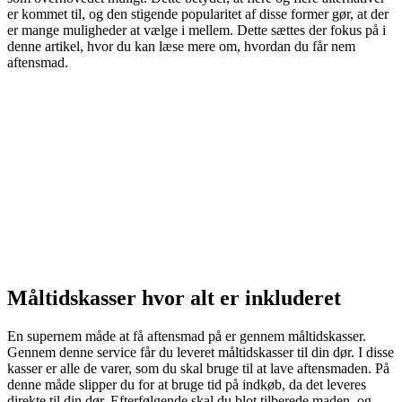
er kommet til, og den stigende popularitet af disse former gør, at der
er mange muligheder at vælge i mellem. Dette sættes der fokus på i
denne artikel, hvor du kan læse mere om, hvordan du får nem
aftensmad.
Måltidskasser hvor alt er inkluderet
En supernem måde at få aftensmad på er gennem måltidskasser.
Gennem denne service får du leveret måltidskasser til din dør. I disse
kasser er alle de varer, som du skal bruge til at lave aftensmaden. På
denne måde slipper du for at bruge tid på indkøb, da det leveres
direkte til din dør. Efterfølgende skal du blot tilberede maden, og