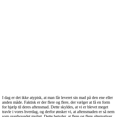
I dag er det ikke atypisk, at man får leveret sin mad på den ene eller
anden måde. Faktisk er der flere og flere, der vælger at få en form
for hjælp til deres aftensmad. Dette skyldes, at vi er blevet meget
travle i vores hverdag, og derfor ønsker vi, at aftensmaden er så nem
som overhovedet muligt. Dette betyder, at flere og flere alternativer