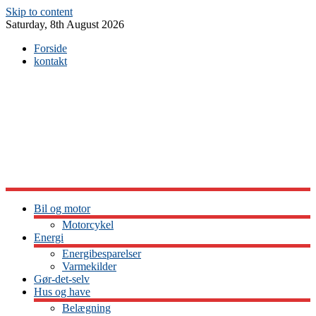
Skip to content
Saturday, 8th August 2026
Forside
kontakt
Bil og motor
Motorcykel
Energi
Energibesparelser
Varmekilder
Gør-det-selv
Hus og have
Belægning