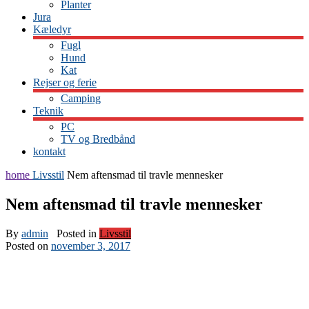
Planter
Jura
Kæledyr
Fugl
Hund
Kat
Rejser og ferie
Camping
Teknik
PC
TV og Bredbånd
kontakt
home
Livsstil
Nem aftensmad til travle mennesker
Nem aftensmad til travle mennesker
By
admin
Posted in
Livsstil
Posted on
november 3, 2017