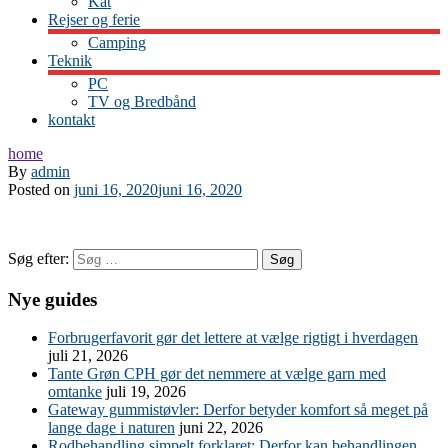
Kat
Rejser og ferie
Camping
Teknik
PC
TV og Bredbånd
kontakt
home
By
admin
Posted on
juni 16, 2020
juni 16, 2020
Søg efter:
Nye guides
Forbrugerfavorit gør det lettere at vælge rigtigt i hverdagen
juli 21, 2026
Tante Grøn CPH gør det nemmere at vælge garn med
omtanke
juli 19, 2026
Gateway gummistøvler: Derfor betyder komfort så meget på
lange dage i naturen
juni 22, 2026
Rodbehandling simpelt forklaret: Derfor kan behandlingen