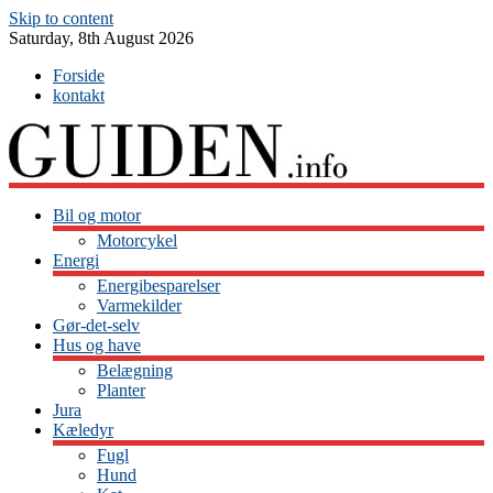
Skip to content
Saturday, 8th August 2026
Forside
kontakt
Bil og motor
Motorcykel
Energi
Energibesparelser
Varmekilder
Gør-det-selv
Hus og have
Belægning
Planter
Jura
Kæledyr
Fugl
Hund