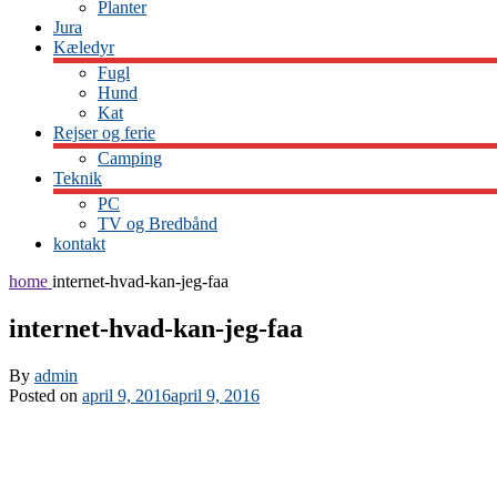
Planter
Jura
Kæledyr
Fugl
Hund
Kat
Rejser og ferie
Camping
Teknik
PC
TV og Bredbånd
kontakt
home
internet-hvad-kan-jeg-faa
internet-hvad-kan-jeg-faa
By
admin
Posted on
april 9, 2016
april 9, 2016