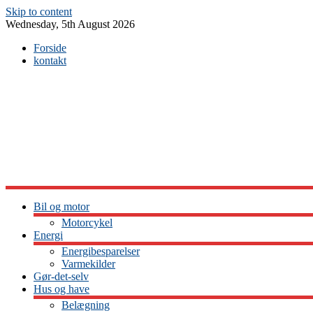
Skip to content
Wednesday, 5th August 2026
Forside
kontakt
Bil og motor
Motorcykel
Energi
Energibesparelser
Varmekilder
Gør-det-selv
Hus og have
Belægning