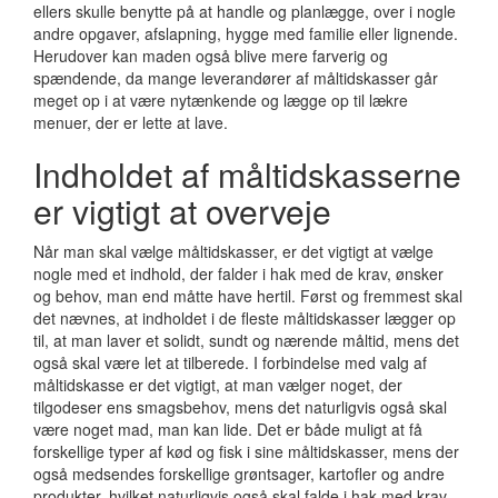
ellers skulle benytte på at handle og planlægge, over i nogle
andre opgaver, afslapning, hygge med familie eller lignende.
Herudover kan maden også blive mere farverig og
spændende, da mange leverandører af måltidskasser går
meget op i at være nytænkende og lægge op til lækre
menuer, der er lette at lave.
Indholdet af måltidskasserne
er vigtigt at overveje
Når man skal vælge måltidskasser, er det vigtigt at vælge
nogle med et indhold, der falder i hak med de krav, ønsker
og behov, man end måtte have hertil. Først og fremmest skal
det nævnes, at indholdet i de fleste måltidskasser lægger op
til, at man laver et solidt, sundt og nærende måltid, mens det
også skal være let at tilberede. I forbindelse med valg af
måltidskasse er det vigtigt, at man vælger noget, der
tilgodeser ens smagsbehov, mens det naturligvis også skal
være noget mad, man kan lide. Det er både muligt at få
forskellige typer af kød og fisk i sine måltidskasser, mens der
også medsendes forskellige grøntsager, kartofler og andre
produkter, hvilket naturligvis også skal falde i hak med krav,