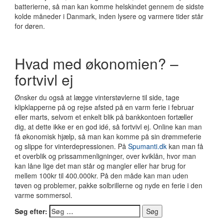
batterierne, så man kan komme helskindet gennem de sidste
kolde måneder i Danmark, inden lysere og varmere tider står
for døren.
Hvad med økonomien? –
fortvivl ej
Ønsker du også at lægge vinterstøvlerne til side, tage
klipklapperne på og rejse afsted på en varm ferie i februar
eller marts, selvom et enkelt blik på bankkontoen fortæller
dig, at dette ikke er en god idé, så fortvivl ej. Online kan man
få økonomisk hjælp, så man kan komme på sin drømmeferie
og slippe for vinterdepressionen. På
Spumanti.dk
kan man få
et overblik og prissammenligninger, over kviklån, hvor man
kan låne lige det man står og mangler eller har brug for
mellem 100kr til 400.000kr. På den måde kan man uden
tøven og problemer, pakke solbrillerne og nyde en ferie i den
varme sommersol.
Søg efter: