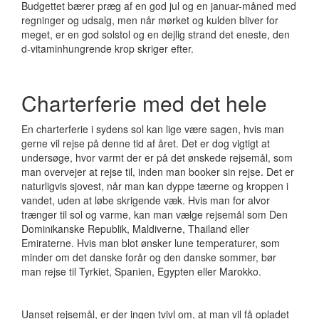
Budgettet bærer præg af en god jul og en januar-måned med
regninger og udsalg, men når mørket og kulden bliver for
meget, er en god solstol og en dejlig strand det eneste, den
d-vitaminhungrende krop skriger efter.
Charterferie med det hele
En charterferie i sydens sol kan lige være sagen, hvis man
gerne vil rejse på denne tid af året. Det er dog vigtigt at
undersøge, hvor varmt der er på det ønskede rejsemål, som
man overvejer at rejse til, inden man booker sin rejse. Det er
naturligvis sjovest, når man kan dyppe tæerne og kroppen i
vandet, uden at løbe skrigende væk. Hvis man for alvor
trænger til sol og varme, kan man vælge rejsemål som Den
Dominikanske Republik, Maldiverne, Thailand eller
Emiraterne. Hvis man blot ønsker lune temperaturer, som
minder om det danske forår og den danske sommer, bør
man rejse til Tyrkiet, Spanien, Egypten eller Marokko.
Uanset rejsemål, er der ingen tvivl om, at man vil få opladet