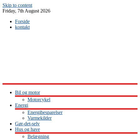
Skip to content
Friday, 7th August 2026
Forside
kontakt
Bil og motor
Motorcykel
Energi
Energibesparelser
Varmekilder
Gør-det-selv
Hus og have
Belægning