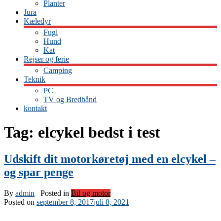
Planter
Jura
Kæledyr
Fugl
Hund
Kat
Rejser og ferie
Camping
Teknik
PC
TV og Bredbånd
kontakt
Tag:
elcykel bedst i test
Udskift dit motorkøretøj med en elcykel –
og spar penge
By
admin
Posted in
Bil og motor
Posted on
september 8, 2017
juli 8, 2021