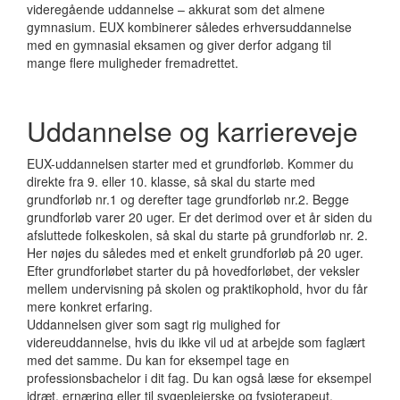
videregående uddannelse – akkurat som det almene
gymnasium. EUX kombinerer således erhversuddannelse
med en gymnasial eksamen og giver derfor adgang til
mange flere muligheder fremadrettet.
Uddannelse og karriereveje
EUX-uddannelsen starter med et grundforløb. Kommer du
direkte fra 9. eller 10. klasse, så skal du starte med
grundforløb nr.1 og derefter tage grundforløb nr.2. Begge
grundforløb varer 20 uger. Er det derimod over et år siden du
afsluttede folkeskolen, så skal du starte på grundforløb nr. 2.
Her nøjes du således med et enkelt grundforløb på 20 uger.
Efter grundforløbet starter du på hovedforløbet, der veksler
mellem undervisning på skolen og praktikophold, hvor du får
mere konkret erfaring.
Uddannelsen giver som sagt rig mulighed for
videreuddannelse, hvis du ikke vil ud at arbejde som faglært
med det samme. Du kan for eksempel tage en
professionsbachelor i dit fag. Du kan også læse for eksempel
idræt, ernæring eller til sygeplejerske og fysioterapeut.