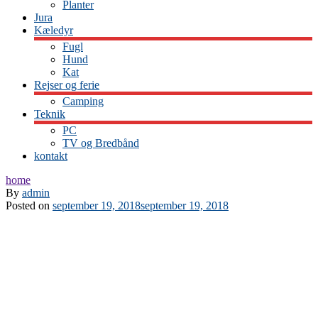
Planter
Jura
Kæledyr
Fugl
Hund
Kat
Rejser og ferie
Camping
Teknik
PC
TV og Bredbånd
kontakt
home
By
admin
Posted on
september 19, 2018
september 19, 2018