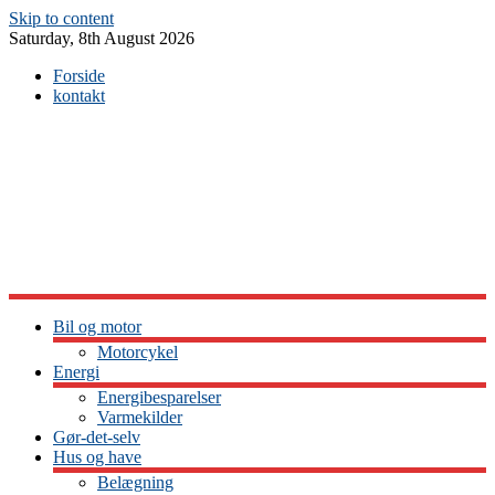
Skip to content
Saturday, 8th August 2026
Forside
kontakt
Bil og motor
Motorcykel
Energi
Energibesparelser
Varmekilder
Gør-det-selv
Hus og have
Belægning