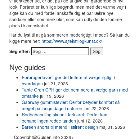
vinterklæder ud, er det på tide at give din garderobe et nyt
look. Foråret er kun lige begyndt, men med det varme vejr i
sigte kan du med fordel anskaffe dig et par lækre nye
sandaler eller sommerkjoler, som kan udfylde den tomme
plads i klædeskabet.
Har du lyst til at gå sommeren moderigtigt i møde? Så kan du
kigge mere her:
https://www.sjtekstilogkunst.dk/
Søg efter:
Nye guides
Forbrugerfavorit gør det lettere at vælge rigtigt i
hverdagen
juli 21, 2026
Tante Grøn CPH gør det nemmere at vælge garn med
omtanke
juli 19, 2026
Gateway gummistøvler: Derfor betyder komfort så
meget på lange dage i naturen
juni 22, 2026
Rodbehandling simpelt forklaret: Derfor kan
behandlingen redde tanden
juni 12, 2026
Bareen shorts til mænd i stilrent design
maj 31, 2026
Copyright@Guiden.info 2026+