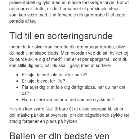
præsentabelt og fyldt med en masse forskellige farver. For at
opnå præcis dette, er der her samlet et par simple steps,
som kan være med til at forvandle din garderobe til et ægte
paradis af tøj.
Tid til en sorteringsrunde
Inden du for alvor kan indrette din drømmegarderobe, bliver
du nødt til at skabe plads. Men hvordan ved du så, hvilket tøj
du burde skille dig af med? Her er et par spørgsmål, som du
kan stille dig selv, når du skal i gang med at sortere:
Er tøjet falmet, plettet eller hullet?
Er tøjet blevet for lille?
Får tøjet dig til at føle dig dårligt tilpas, når du har det
på?
Har du flere varianter af det samme stykke tøj?
Hvis du kan svare ”Ja” til bare ét af disse spørgsmål, så er
det måske på tide at overveje, om det pågældende stykke tøj
stadig fortjener en plads på hylden.
Bøjlen er din bedste ven