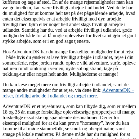
kufferten og tage af sted. En af de mange rejsemuligheder man kan
vælge imellem, kan være frivilligt arbejde i udlandet. Ved dette har
du mulighed for at komme helt tæt på det pågældende arbejde, hvad
enten det eksempelvis er at arbejde frivilligt med dyr, arbejde
frivilligt med børn eller noget helt andet slags frivilligt arbejde i
udlandet. Samtidig har du, ved at arbejde frivilligt i udlandet, gode
muligheder både for at få nogle oplevelser for livet samt gøre et godt
stykke arbejde, som er i en god sags tjeneste.
Hos AdventureDK har du mange forskellige muligheder for at rejse
– både hvis du ønsker at lave frivilligt arbejde i udlandet, rejse i din
sommerferie, rejse jorden rundt, opleve vild adventure, surfe, opleve
naturen rundt omkring i verden, nyde sol og strand, tage på
trekking-tur eller noget helt andet. Mulighederne er mange!
Du kan læse meget mere om frivilligt arbejde i udlandet, samt de
mange andre muligheder for at rejse, via dette link:
AdventureDK –
rejser, frivilligt arbejde i udlandet og meget mere
.
AdventureDK er et rejsebureau, som kan tilbyde dig, som er mellem
18 og 35 år, mange forskellige oplevelsesrige grupperejser til mange
forskellige eksotiske og spændende destinationer. Der er for
eksempel mulighed for at du kan prøve ”homestay”, hvor du kan
komme til at møde stammefolk, se smuk og uberørt natur, samt
smage på lokale madretter. På denne måde har du mulighed for at