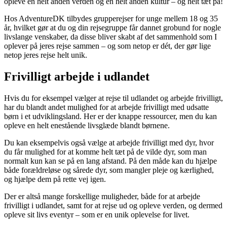
opleve en helt anden verden og en helt anden kultur – og helt tæt på!
Hos AdventureDK tilbydes grupperejser for unge mellem 18 og 35
år, hvilket gør at du og din rejsegruppe får dannet grobund for nogle
livslange venskaber, da disse bliver skabt af det sammenhold som I
oplever på jeres rejse sammen – og som netop er dét, der gør lige
netop jeres rejse helt unik.
Frivilligt arbejde i udlandet
Hvis du for eksempel vælger at rejse til udlandet og arbejde frivilligt,
har du blandt andet mulighed for at arbejde frivilligt med udsatte
børn i et udviklingsland. Her er der knappe ressourcer, men du kan
opleve en helt enestående livsglæde blandt børnene.
Du kan eksempelvis også vælge at arbejde frivilligt med dyr, hvor
du får mulighed for at komme helt tæt på de vilde dyr, som man
normalt kun kan se på en lang afstand. På den måde kan du hjælpe
både forældreløse og sårede dyr, som mangler pleje og kærlighed,
og hjælpe dem på rette vej igen.
Der er altså mange forskellige muligheder, både for at arbejde
frivilligt i udlandet, samt for at rejse ud og opleve verden, og dermed
opleve sit livs eventyr – som er en unik oplevelse for livet.