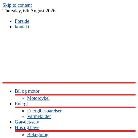
Skip to content
Thursday, 6th August 2026
Forside
kontakt
Bil og motor
Motorcykel
Energi
Energibesparelser
Varmekilder
Gør-det-selv
Hus og have
Belægning