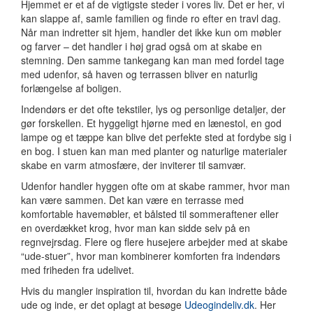
Hjemmet er et af de vigtigste steder i vores liv. Det er her, vi
kan slappe af, samle familien og finde ro efter en travl dag.
Når man indretter sit hjem, handler det ikke kun om møbler
og farver – det handler i høj grad også om at skabe en
stemning. Den samme tankegang kan man med fordel tage
med udenfor, så haven og terrassen bliver en naturlig
forlængelse af boligen.
Indendørs er det ofte tekstiler, lys og personlige detaljer, der
gør forskellen. Et hyggeligt hjørne med en lænestol, en god
lampe og et tæppe kan blive det perfekte sted at fordybe sig i
en bog. I stuen kan man med planter og naturlige materialer
skabe en varm atmosfære, der inviterer til samvær.
Udenfor handler hyggen ofte om at skabe rammer, hvor man
kan være sammen. Det kan være en terrasse med
komfortable havemøbler, et bålsted til sommeraftener eller
en overdækket krog, hvor man kan sidde selv på en
regnvejrsdag. Flere og flere husejere arbejder med at skabe
“ude-stuer”, hvor man kombinerer komforten fra indendørs
med friheden fra udelivet.
Hvis du mangler inspiration til, hvordan du kan indrette både
ude og inde, er det oplagt at besøge
Udeogindeliv.dk
. Her