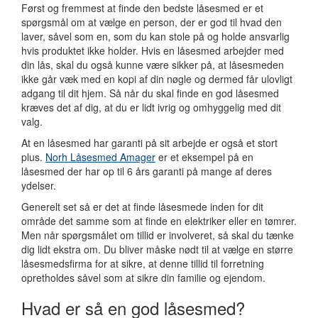
Først og fremmest at finde den bedste låsesmed er et
spørgsmål om at vælge en person, der er god til hvad den
laver, såvel som en, som du kan stole på og holde ansvarlig
hvis produktet ikke holder. Hvis en låsesmed arbejder med
din lås, skal du også kunne være sikker på, at låsesmeden
ikke går væk med en kopi af din nøgle og dermed får ulovligt
adgang til dit hjem. Så når du skal finde en god låsesmed
kræves det af dig, at du er lidt ivrig og omhyggelig med dit
valg.
At en låsesmed har garanti på sit arbejde er også et stort
plus.
Norh Låsesmed Amager
er et eksempel på en
låsesmed der har op til 6 års garanti på mange af deres
ydelser.
Generelt set så er det at finde låsesmede inden for dit
område det samme som at finde en elektriker eller en tømrer.
Men når spørgsmålet om tillid er involveret, så skal du tænke
dig lidt ekstra om. Du bliver måske nødt til at vælge en større
låsesmedsfirma for at sikre, at denne tillid til forretning
opretholdes såvel som at sikre din familie og ejendom.
Hvad er så en god låsesmed?