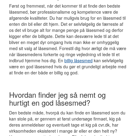
Først og fremmest, når det kommer til at finde den bedste
låsesmed, bør professionalisme og kompetence være de
afgørende kvaliteter. Du har muligvis brug for en låsesmed til
enten din bil eller dit hjem. Det er selvfølgelig de færreste af
os det vil bruge alt for mange penge på låsesmed og derfor
kigger efter de billigste. Dette kan desværre lede til at det
bliver en meget dyr omgang hvis man ikke er omhyggelig
med sit valg af låsesmed. Forestil dig hvor ærligt de må være
når låsesmedens forkerte og ringe vejledning vil lede til et
indbrud hjemme hos dig. En
billig låsesmed
kan selvfølgelig
være en god låsesmed hvis du gør et grundeligt arbejde med
at finde en der både er billig og god.
Hvordan finder jeg så nemt og
hurtigt en god låsesmed?
Den bedste måde, hvorpå du kan finde en låsesmed som du
kan stole på, er gennem at først undersøge firmaet, kig på
deres anmeldelser og eventuelt tage et kig på cvr.dk, har
virksomheden eksisteret i mange år eller er den helt ny?