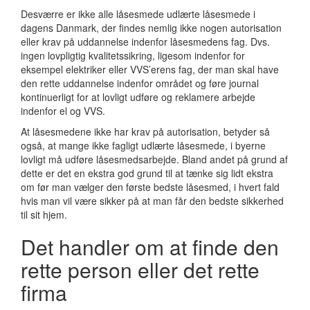
Desværre er ikke alle låsesmede udlærte låsesmede i
dagens Danmark, der findes nemlig ikke nogen autorisation
eller krav på uddannelse indenfor låsesmedens fag. Dvs.
ingen lovpligtig kvalitetssikring, ligesom indenfor for
eksempel elektriker eller VVS’erens fag, der man skal have
den rette uddannelse indenfor området og føre journal
kontinuerligt for at lovligt udføre og reklamere arbejde
indenfor el og VVS.
At låsesmedene ikke har krav på autorisation, betyder så
også, at mange ikke fagligt udlærte låsesmede, i byerne
lovligt må udføre låsesmedsarbejde. Bland andet på grund af
dette er det en ekstra god grund til at tænke sig lidt ekstra
om før man vælger den første bedste låsesmed, i hvert fald
hvis man vil være sikker på at man får den bedste sikkerhed
til sit hjem.
Det handler om at finde den
rette person eller det rette
firma