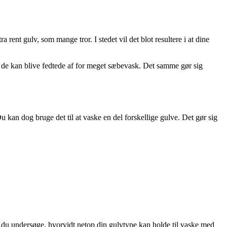
 rent gulv, som mange tror. I stedet vil det blot resultere i at dine
at de kan blive fedtede af for meget sæbevask. Det samme gør sig
u kan dog bruge det til at vaske en del forskellige gulve. Det gør sig
bør du undersøge, hvorvidt netop din gulvtype kan holde til vaske med