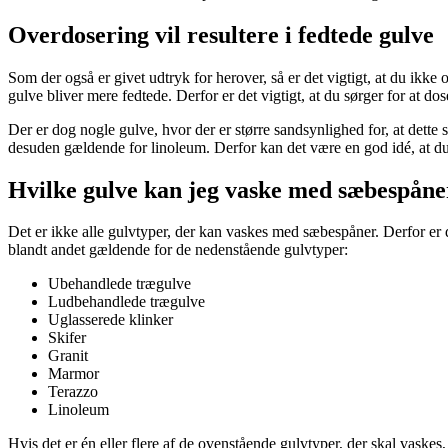
Overdosering vil resultere i fedtede gulve
Som der også er givet udtryk for herover, så er det vigtigt, at du ikke o
gulve bliver mere fedtede. Derfor er det vigtigt, at du sørger for at do
Der er dog nogle gulve, hvor der er større sandsynlighed for, at dett
desuden gældende for linoleum. Derfor kan det være en god idé, at d
Hvilke gulve kan jeg vaske med sæbespåne
Det er ikke alle gulvtyper, der kan vaskes med sæbespåner. Derfor er de
blandt andet gældende for de nedenstående gulvtyper:
Ubehandlede trægulve
Ludbehandlede trægulve
Uglasserede klinker
Skifer
Granit
Marmor
Terazzo
Linoleum
Hvis det er én eller flere af de ovenstående gulvtyper, der skal vaskes