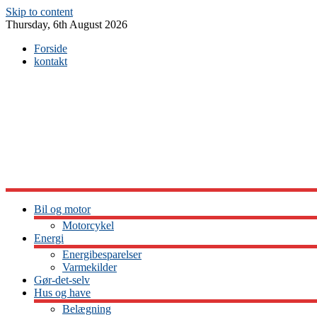
Skip to content
Thursday, 6th August 2026
Forside
kontakt
Bil og motor
Motorcykel
Energi
Energibesparelser
Varmekilder
Gør-det-selv
Hus og have
Belægning