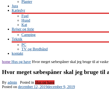
Planter
Jura
Kæledyr
Fugl
Hund
Kat
Rejser og ferie
Camping
Teknik
PC
TV og Bredbånd
kontakt
home
Hus og have
Hvor meget sæbespåner skal jeg bruge til at vaske
Hvor meget sæbespåner skal jeg bruge til 
By
admin
Posted in
Hus og have
Posted on
december 12, 2019
december 9, 2019