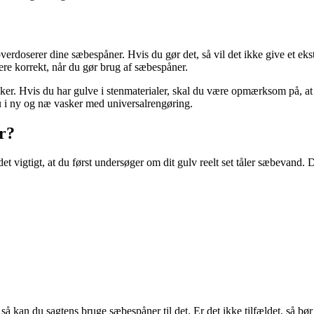
verdoserer dine sæbespåner. Hvis du gør det, så vil det ikke give et ekstra
sere korrekt, når du gør brug af sæbespåner.
e sker. Hvis du har gulve i stenmaterialer, skal du være opmærksom på, 
u i ny og næ vasker med universalrengøring.
r?
t vigtigt, at du først undersøger om dit gulv reelt set tåler sæbevand. D
, så kan du sagtens bruge sæbespåner til det. Er det ikke tilfældet, så 