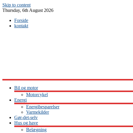
Skip to content
Thursday, 6th August 2026
Forside
kontakt
Bil og motor
Motorcykel
Energi
Energibesparelser
Varmekilder
Gør-det-selv
Hus og have
Belægning