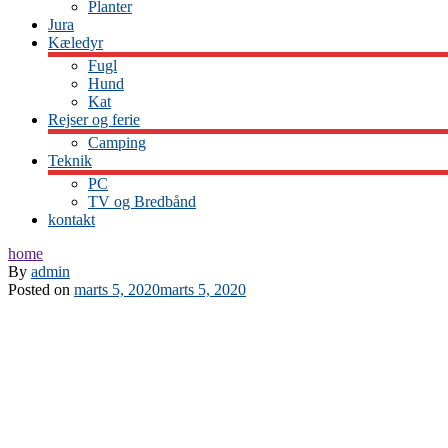
Planter
Jura
Kæledyr
Fugl
Hund
Kat
Rejser og ferie
Camping
Teknik
PC
TV og Bredbånd
kontakt
home
By
admin
Posted on
marts 5, 2020
marts 5, 2020