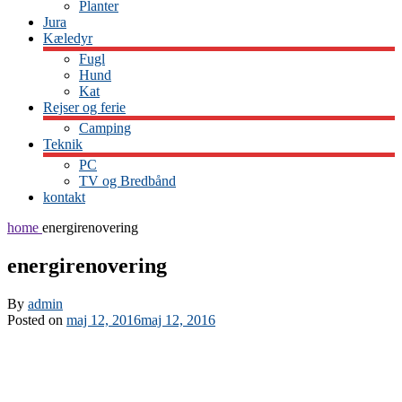
Planter
Jura
Kæledyr
Fugl
Hund
Kat
Rejser og ferie
Camping
Teknik
PC
TV og Bredbånd
kontakt
home
energirenovering
energirenovering
By
admin
Posted on
maj 12, 2016
maj 12, 2016