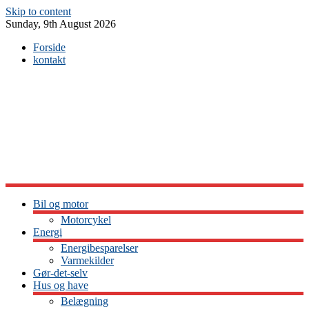
Skip to content
Sunday, 9th August 2026
Forside
kontakt
Bil og motor
Motorcykel
Energi
Energibesparelser
Varmekilder
Gør-det-selv
Hus og have
Belægning