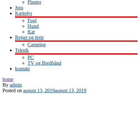
Planter
Jura
Kæledyr
Fugl
Hund
Kat
Rejser og ferie
Camping
Teknik
PC
TV og Bredbånd
kontakt
home
By
admin
Posted on
august 13, 2019
august 13, 2019