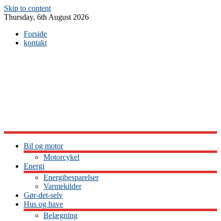
Skip to content
Thursday, 6th August 2026
Forside
kontakt
Bil og motor
Motorcykel
Energi
Energibesparelser
Varmekilder
Gør-det-selv
Hus og have
Belægning