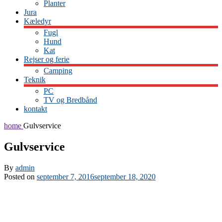
Planter
Jura
Kæledyr
Fugl
Hund
Kat
Rejser og ferie
Camping
Teknik
PC
TV og Bredbånd
kontakt
home
Gulvservice
Gulvservice
By
admin
Posted on
september 7, 2016
september 18, 2020