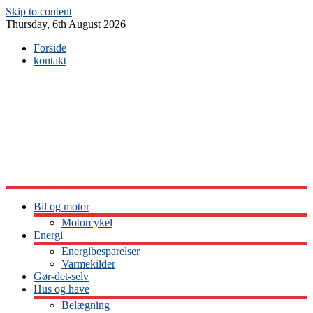
Skip to content
Thursday, 6th August 2026
Forside
kontakt
Bil og motor
Motorcykel
Energi
Energibesparelser
Varmekilder
Gør-det-selv
Hus og have
Belægning