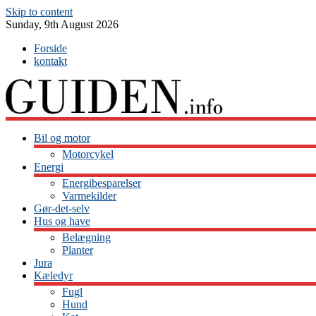
Skip to content
Sunday, 9th August 2026
Forside
kontakt
Bil og motor
Motorcykel
Energi
Energibesparelser
Varmekilder
Gør-det-selv
Hus og have
Belægning
Planter
Jura
Kæledyr
Fugl
Hund