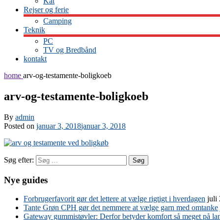
Kat
Rejser og ferie
Camping
Teknik
PC
TV og Bredbånd
kontakt
home
arv-og-testamente-boligkoeb
arv-og-testamente-boligkoeb
By
admin
Posted on
januar 3, 2018
januar 3, 2018
Søg efter:
Nye guides
Forbrugerfavorit gør det lettere at vælge rigtigt i hverdagen
juli
Tante Grøn CPH gør det nemmere at vælge garn med omtanke
Gateway gummistøvler: Derfor betyder komfort så meget på lan