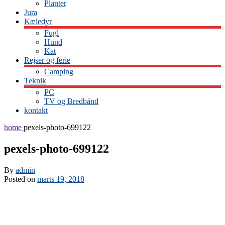
Planter
Jura
Kæledyr
Fugl
Hund
Kat
Rejser og ferie
Camping
Teknik
PC
TV og Bredbånd
kontakt
home
pexels-photo-699122
pexels-photo-699122
By
admin
Posted on
marts 19, 2018