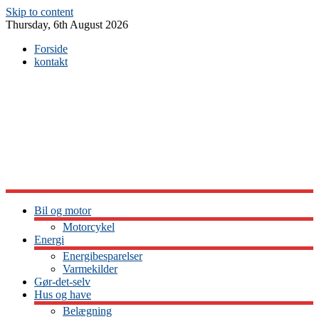
Skip to content
Thursday, 6th August 2026
Forside
kontakt
Bil og motor
Motorcykel
Energi
Energibesparelser
Varmekilder
Gør-det-selv
Hus og have
Belægning