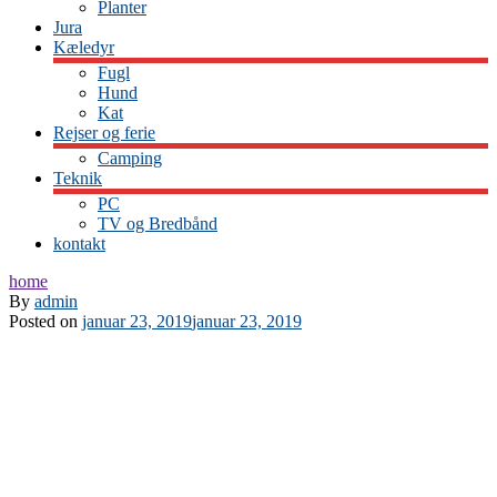
Planter
Jura
Kæledyr
Fugl
Hund
Kat
Rejser og ferie
Camping
Teknik
PC
TV og Bredbånd
kontakt
home
By
admin
Posted on
januar 23, 2019
januar 23, 2019