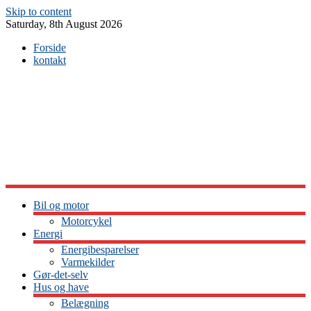
Skip to content
Saturday, 8th August 2026
Forside
kontakt
Bil og motor
Motorcykel
Energi
Energibesparelser
Varmekilder
Gør-det-selv
Hus og have
Belægning