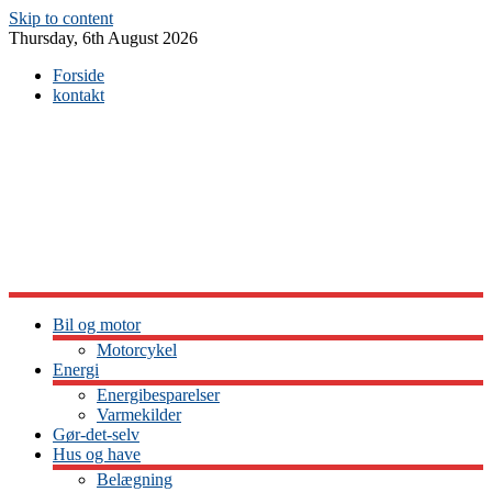
Skip to content
Thursday, 6th August 2026
Forside
kontakt
Bil og motor
Motorcykel
Energi
Energibesparelser
Varmekilder
Gør-det-selv
Hus og have
Belægning