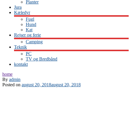
Planter
Jura
Kæledyr
Fugl
Hund
Kat
Rejser og ferie
Camping
Teknik
PC
TV og Bredbånd
kontakt
home
By
admin
Posted on
august 20, 2018
august 20, 2018