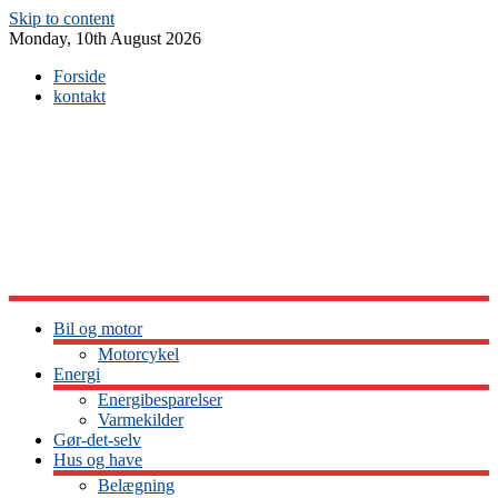
Skip to content
Monday, 10th August 2026
Forside
kontakt
Bil og motor
Motorcykel
Energi
Energibesparelser
Varmekilder
Gør-det-selv
Hus og have
Belægning