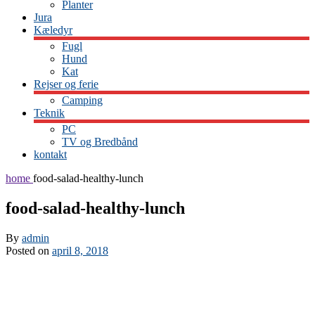
Planter
Jura
Kæledyr
Fugl
Hund
Kat
Rejser og ferie
Camping
Teknik
PC
TV og Bredbånd
kontakt
home
food-salad-healthy-lunch
food-salad-healthy-lunch
By
admin
Posted on
april 8, 2018